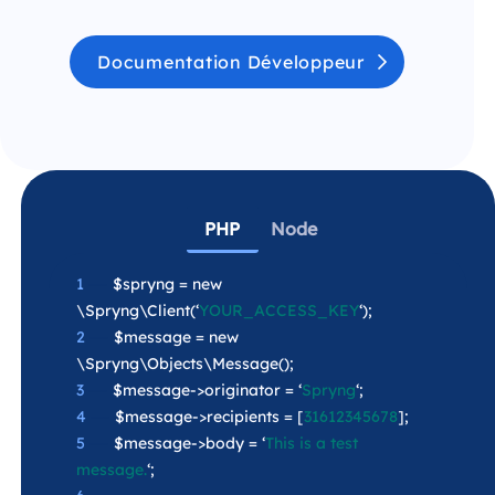
Documentation Développeur
PHP
Node
1
—-
$spryng = new
\Spryng\Client(‘
YOUR_ACCESS_KEY
‘);
2
—-
$message = new
\Spryng\Objects\Message();
3
—-
$message->originator = ‘
Spryng
‘;
4
—-
$message->recipients = [
31612345678
];
5
—-
$message->body = ‘
This is a test
message.
‘;