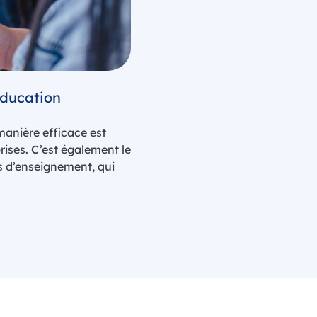
éducation
manière efficace est
rises. C’est également le
ts d’enseignement, qui
l, leurs élèves/
 souvent…