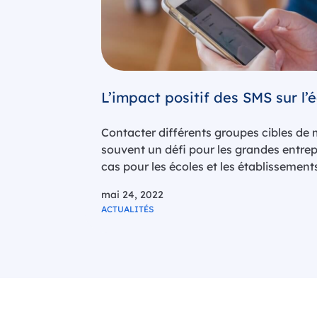
L’impact positif des SMS sur l’
Contacter différents groupes cibles de 
souvent un défi pour les grandes entrep
cas pour les écoles et les établissemen
doivent traiter avec leur propre personne
mai 24, 2022
étudiants et leurs parents. Ils utilisent
ACTUALITÉS