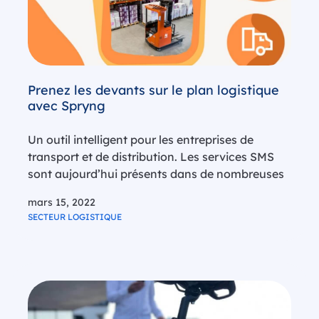
Prenez les devants sur le plan logistique
avec Spryng
Un outil intelligent pour les entreprises de
transport et de distribution. Les services SMS
sont aujourd’hui présents dans de nombreuses
entreprises et secteurs. Et ce n’est pas
mars 15, 2022
surprenant car il s’agit d’un moyen de
SECTEUR LOGISTIQUE
communication intelligent et sûr. Le SMS est…