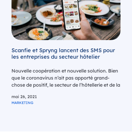
Scanfie et Spryng lancent des SMS pour
les entreprises du secteur hôtelier
Nouvelle coopération et nouvelle solution. Bien
que le coronavirus n’ait pas apporté grand-
chose de positif, le secteur de l’hôtellerie et de la
restauration a montré, au cours de cette crise,
mai 26, 2021
qu’il était possible de maintenir son activité en
MARKETING
faisant preuve d’innovation. L’effet…