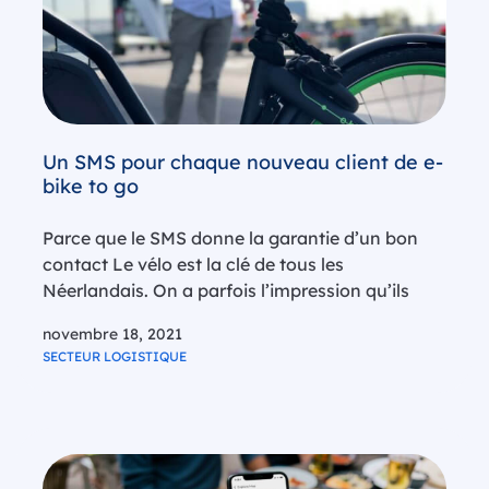
Un SMS pour chaque nouveau client de e-
bike to go
Parce que le SMS donne la garantie d’un bon
contact Le vélo est la clé de tous les
Néerlandais. On a parfois l’impression qu’ils
sont nés entre deux roues. Et même s’il y a plus
novembre 18, 2021
de vélos que d’habitants dans ce…
SECTEUR LOGISTIQUE